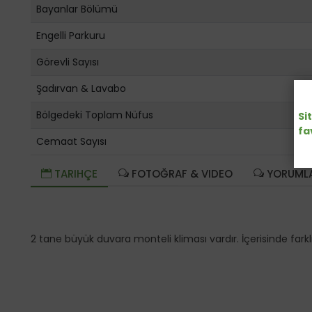
Bayanlar Bölümü
Engelli Parkuru
Görevli Sayısı
Şadırvan & Lavabo
Bölgedeki Toplam Nüfus
Si
fa
Cemaat Sayısı
TARIHÇE
FOTOĞRAF & VIDEO
YORUML
2 tane büyük duvara monteli kliması vardır. İçerisinde farkl