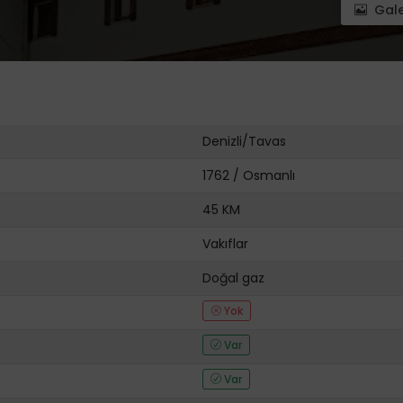
Gale
Denizli/Tavas
1762 / Osmanlı
45 KM
Vakıflar
Doğal gaz
Yok
Var
Var