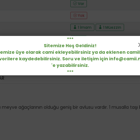
Var
Yok
1 İmam
1 Müezzin
***
Var
Sitemize Hoş Geldiniz!
45000
temize üye olarak cami ekleyebilirsiniz ya da eklenen camil
vorilere kaydedebilirsiniz. Soru ve iletişim için info@camii.
Görüntüle
'e yazabilirsiniz.
***
AR
ı meyve ağaçlarının olduğu geniş bir avlusu vardır. 1 musalla taşı 