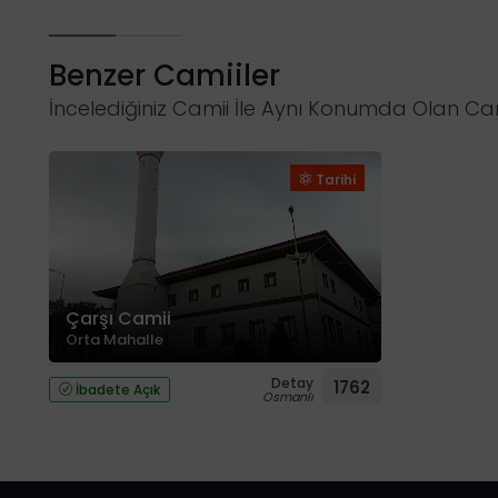
Benzer Camiiler
İncelediğiniz Camii İle Aynı Konumda Olan Cam
Tarihi
Çarşı Camii
Orta Mahalle
Detay
1762
İbadete Açık
Osmanlı