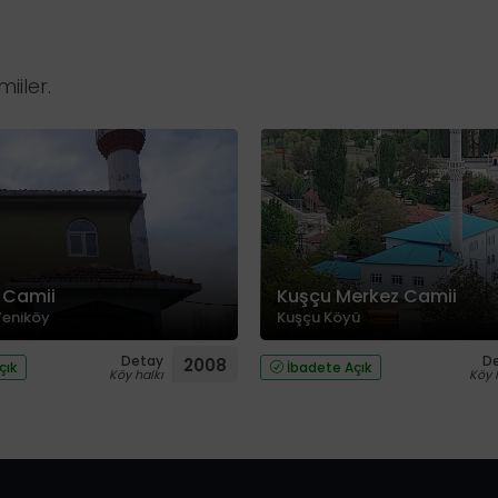
iiler.
 Camii
Kuşçu Merkez Camii
Yeniköy
Kuşçu Köyü
Detay
D
2008
çık
İbadete Açık
Köy halkı
Köy 