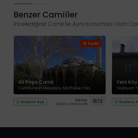
Benzer Camiiler
İncelediğiniz Camii İle Aynı Konumda Olan Cam
Tarihi
Ali Paşa Camii
Yeni Köy
Cumhuriyet Meydanı, Müftülük Yanı
Yeşilyurt-
Detay
1572
İbadete Açık
İbadete A
II.Selim Zamanında