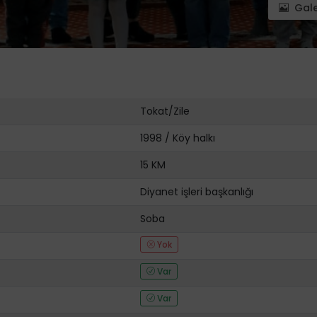
Gale
Tokat/Zile
1998 / Köy halkı
15 KM
Diyanet işleri başkanlığı
Soba
Yok
Var
Var