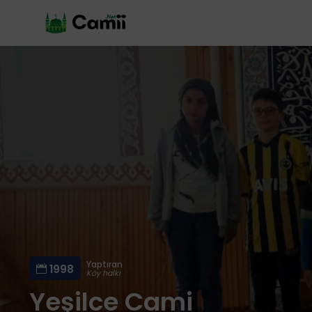
Yaptıran
1998
Köy halkı
Yeşilce Cami