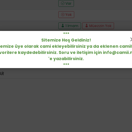
Var
Yok
1 İmam
Müezzin Yok
***
Var
Sitemize Hoş Geldiniz!
temize üye olarak cami ekleyebilirsiniz ya da eklenen camil
500
vorilere kaydedebilirsiniz. Soru ve iletişim için info@camii.
'e yazabilirsiniz.
Görüntüle
***
AR