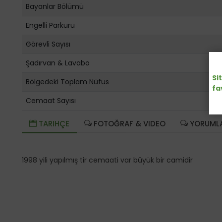
Bayanlar Bölümü
Engelli Parkuru
Görevli Sayısı
Şadırvan & Lavabo
Si
Bölgedeki Toplam Nüfus
fa
Cemaat Sayısı
TARIHÇE
FOTOĞRAF & VIDEO
YORUML
1998 yili yapılmış tir cemaati var büyük bir camidir