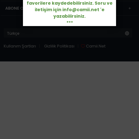
favorilere kaydedebilirsiniz. Soru ve
ABONE OL
iletişim için info@camii.net 'e
yazabilirsiniz.
***
Kullanım Şartları
Gizlilik Politikası
Camii.Net