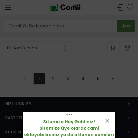
«
1
2
3
4
5
»
HIZLI LINKLER
***
RASTGELE CAMIILER
Sitemize Hoş Geldiniz!
Sitemize üye olarak cami
İLETIŞIM
ekleyebilirsiniz ya da eklenen camileri