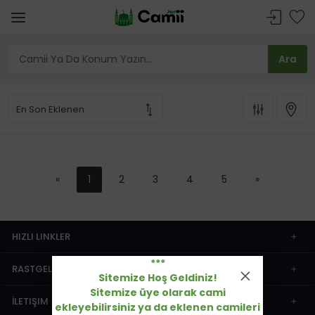
«
1
2
3
4
5
»
HIZLI LINKLER
***
RASTGELE CAMIILER
Sitemize Hoş Geldiniz!
Sitemize üye olarak cami
İLETIŞIM
ekleyebilirsiniz ya da eklenen camileri