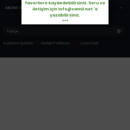
favorilere kaydedebilirsiniz. Soru ve
ABONE OL
iletişim için info@camii.net 'e
yazabilirsiniz.
***
Kullanım Şartları
Gizlilik Politikası
Camii.Net