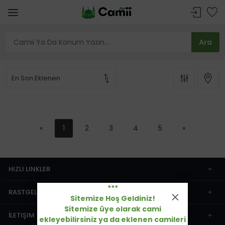
«
1
2
3
4
5
»
HIZLI LINKLER
***
RASTGELE CAMIILER
Sitemize Hoş Geldiniz!
Sitemize üye olarak cami
İLETIŞIM
ekleyebilirsiniz ya da eklenen camileri