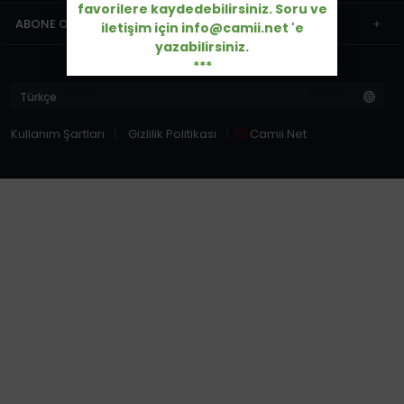
favorilere kaydedebilirsiniz. Soru ve
ABONE OL
iletişim için info@camii.net 'e
yazabilirsiniz.
***
Kullanım Şartları
Gizlilik Politikası
Camii.Net